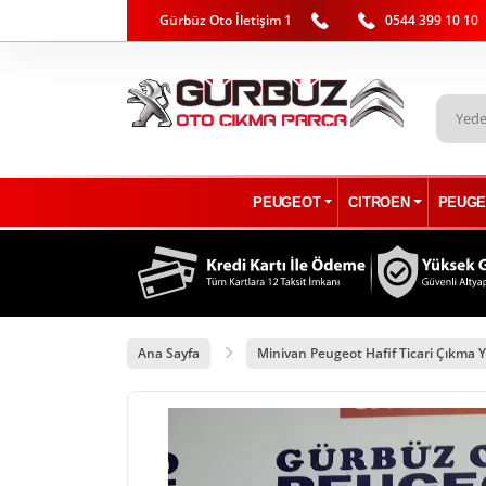
Gürbüz Oto İletişim 1
0544 399 10 10
PEUGEOT
CITROEN
PEUGE
Ana Sayfa
Minivan Peugeot Hafif Ticari Çıkma Y