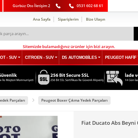
Gürbüz Oto İletişim 2
0531 602 68 61
Ana Sayfa
Siparişlerim
Bize Ulaşın
Sitemizde bulamadığınız ürünler için bizi arayın.
OT - SUV
CITROEN - SUV
DS AUTOMOBİLES
PEUGEOT HAFİF 
edek Parçaları
Peugeot Boxer Çıkma Yedek Parçaları
Fiat Ducato Abs Beyn