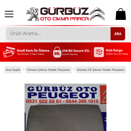
0
ARA
Ana Sayfa
Citroen Çıkma Yedek Parçaları
Citroen C5 Çıkma Yedek Parçaları