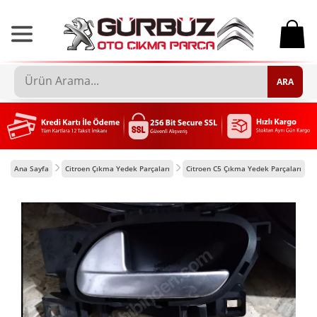
0
ARA
Ana Sayfa
Citroen Çıkma Yedek Parçaları
Citroen C5 Çıkma Yedek Parçaları