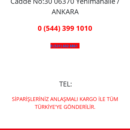
Cadde No:30 06370 Yenimahalle /
ANKARA
0 (544) 399 1010
0 (531) 602 6861
TEL:
SİPARİŞLERİNİZ ANLAŞMALI KARGO İLE TÜM
TÜRKİYE'YE GÖNDERİLİR.