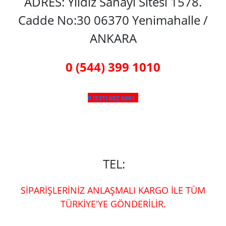
ADRES: Yıldız Sanayi Sitesi 1578.
Cadde No:30 06370 Yenimahalle /
ANKARA
0 (544) 399 1010
0 (531) 602 6861
TEL:
SİPARİŞLERİNİZ ANLAŞMALI KARGO İLE TÜM
TÜRKİYE'YE GÖNDERİLİR.