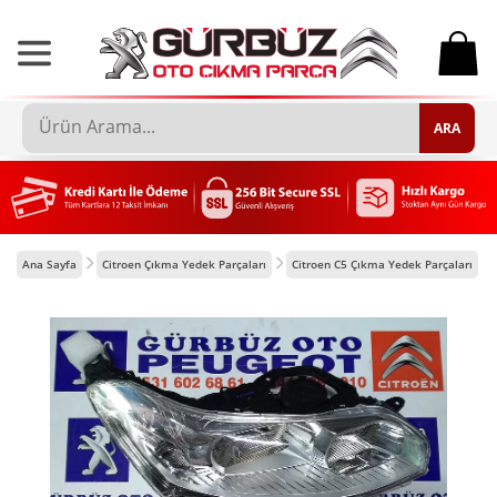
0
ARA
Ana Sayfa
Citroen Çıkma Yedek Parçaları
Citroen C5 Çıkma Yedek Parçaları