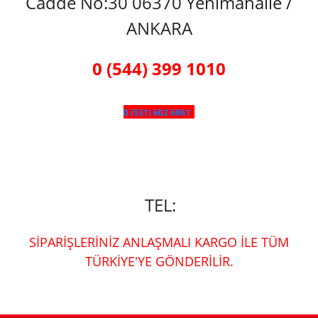
Cadde No:30 06370 Yenimahalle /
ANKARA
0 (544) 399 1010
0 (531) 602 6861
TEL:
SİPARİŞLERİNİZ ANLAŞMALI KARGO İLE TÜM
TÜRKİYE'YE GÖNDERİLİR.