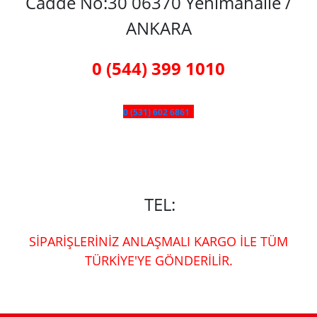
Cadde No:30 06370 Yenimahalle /
ANKARA
0 (544) 399 1010
0 (531) 602 6861
TEL:
SİPARİŞLERİNİZ ANLAŞMALI KARGO İLE TÜM
TÜRKİYE'YE GÖNDERİLİR.