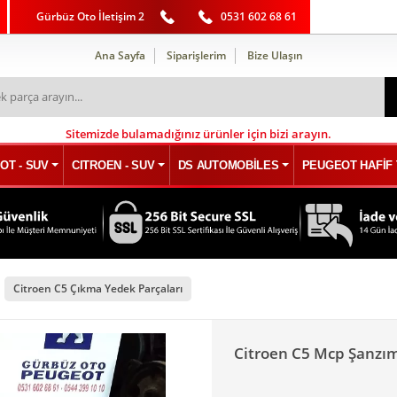
Gürbüz Oto İletişim 2
0531 602 68 61
Ana Sayfa
Siparişlerim
Bize Ulaşın
Sitemizde bulamadığınız ürünler için bizi arayın.
OT - SUV
CITROEN - SUV
DS AUTOMOBİLES
PEUGEOT HAFİF 
Citroen C5 Çıkma Yedek Parçaları
Citroen C5 Mcp Şanz