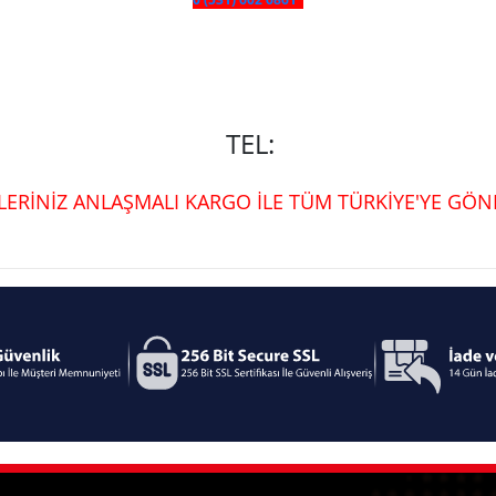
TEL:
ŞLERİNİZ ANLAŞMALI KARGO İLE TÜM TÜRKİYE'YE GÖND