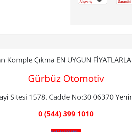
man Komple Çıkma EN UYGUN FİYATLARL
Gürbüz Otomotiv
nayi Sitesi 1578. Cadde No:30 06370 Yen
0 (544) 399 1010
0 (531) 602 6861