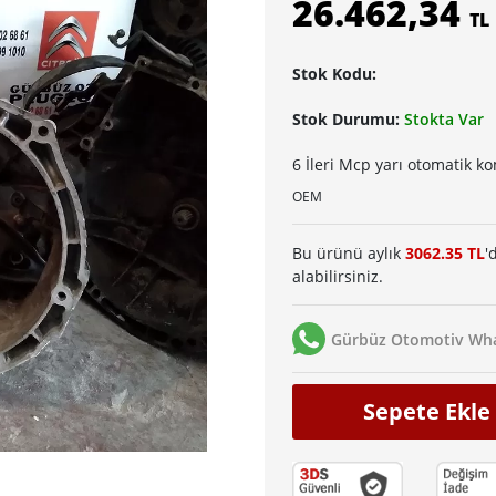
26.462,34
TL
Stok Kodu:
Stok Durumu:
Stokta Var
6 İleri Mcp yarı otomatik 
OEM
Bu ürünü aylık
3062.35 TL
'
alabilirsiniz.
Gürbüz Otomotiv Wha
Sepete Ekle