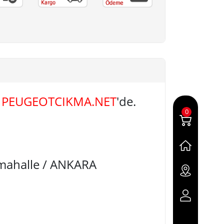
A
PEUGEOTCIKMA.NET
'de.
0
imahalle / ANKARA