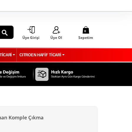
0
Üye Girişi
Üye Ol
Sepetim
ARA
TİCARİ
CITROEN HAFİF TİCARİ
ıman Komple Çıkma