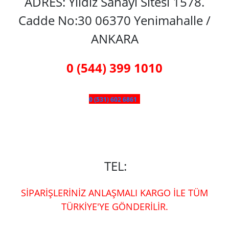
ADRES: Yıldız Sanayi Sitesi 1578.
Cadde No:30 06370 Yenimahalle /
ANKARA
0 (544) 399 1010
0 (531) 602 6861
TEL:
SİPARİŞLERİNİZ ANLAŞMALI KARGO İLE TÜM
TÜRKİYE'YE GÖNDERİLİR.