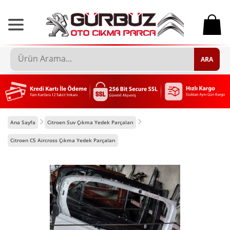
0
ARA
Ana Sayfa
Citroen Suv Çıkma Yedek Parçaları
Citroen C5 Aircross Çıkma Yedek Parçaları