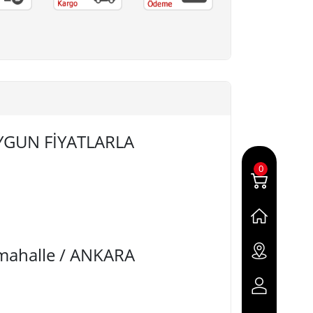
 UYGUN FİYATLARLA
0
imahalle / ANKARA