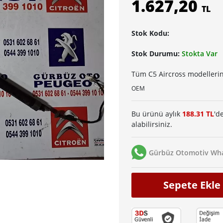
1.627,20
TL
Stok Kodu:
Stok Durumu:
Stokta Var
Tüm C5 Aircross modellerin
OEM
Bu ürünü aylık
188.31 TL
'd
alabilirsiniz.
Gürbüz Otomotiv Wha
Sepete Ekle