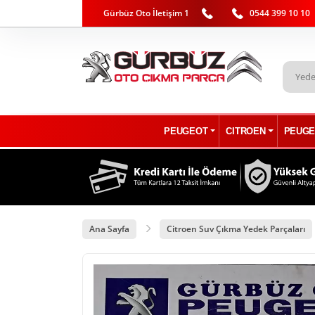
Gürbüz Oto İletişim 1
0544 399 10 10
PEUGEOT
CITROEN
PEUGE
Ana Sayfa
Citroen Suv Çıkma Yedek Parçaları