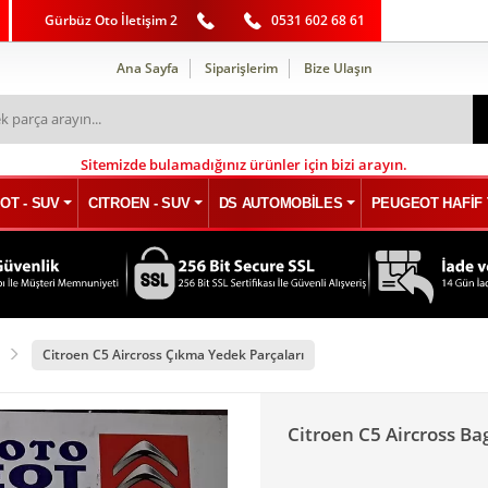
Gürbüz Oto İletişim 2
0531 602 68 61
Ana Sayfa
Siparişlerim
Bize Ulaşın
Sitemizde bulamadığınız ürünler için bizi arayın.
OT - SUV
CITROEN - SUV
DS AUTOMOBİLES
PEUGEOT HAFİF 
Citroen C5 Aircross Çıkma Yedek Parçaları
Citroen C5 Aircross Ba