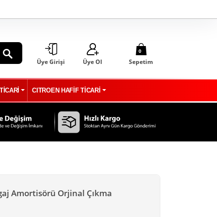
0
Üye Girişi
Üye Ol
Sepetim
ARA
TİCARİ
CITROEN HAFİF TİCARİ
gaj Amortisörü Orjinal Çıkma