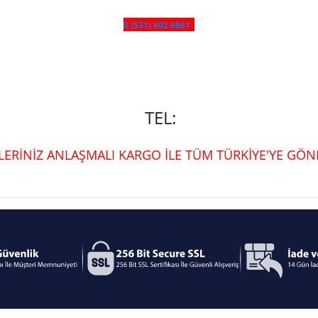
0 (531) 602 6861
TEL:
ŞLERİNİZ ANLAŞMALI KARGO İLE TÜM TÜRKİYE'YE GÖND