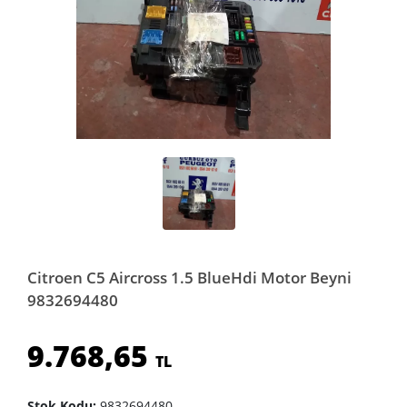
Citroen C5 Aircross 1.5 BlueHdi Motor Beyni
9832694480
9.768,65
TL
Stok Kodu:
9832694480