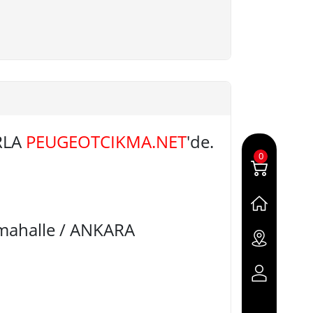
ARLA
PEUGEOTCIKMA.NET
'de.
0
imahalle / ANKARA