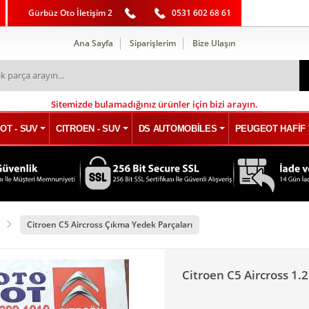
Gürbüz Oto İletişim 2
0531 602 68 61
Ana Sayfa
Siparişlerim
Bize Ulaşın
Sitemizde bulamadığınız ürünler için bizi arayın.
OT - SUV
CITROEN - SUV
DS AUTOMOBİLES
PEUGEOT HAFİF 
Citroen C5 Aircross Çıkma Yedek Parçaları
Citroen C5 Aircross 1.2