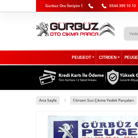
Gürbüz Oto İletişim 1
0544 399 10 10
PEUGEOT
CITROEN
PEUGE
Ana Sayfa
Citroen Suv Çıkma Yedek Parçaları