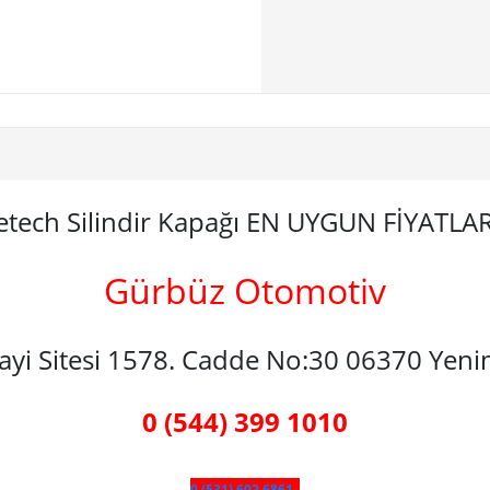
retech Silindir Kapağı EN UYGUN FİYATL
Gürbüz Otomotiv
nayi Sitesi 1578. Cadde No:30 06370 Yen
0 (544) 399 1010
0 (531) 602 6861