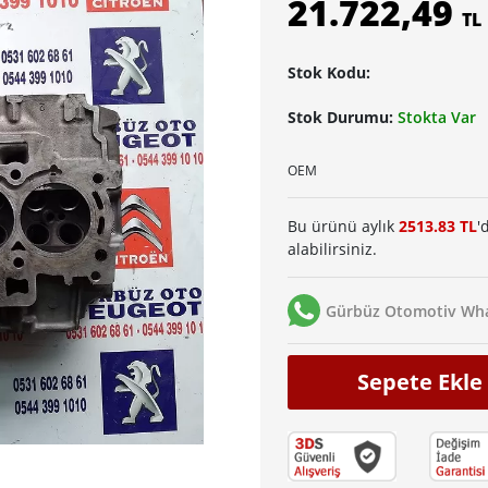
21.722,49
TL
Stok Kodu:
Stok Durumu:
Stokta Var
OEM
Bu ürünü aylık
2513.83 TL
'
alabilirsiniz.
Gürbüz Otomotiv Wha
Sepete Ekle