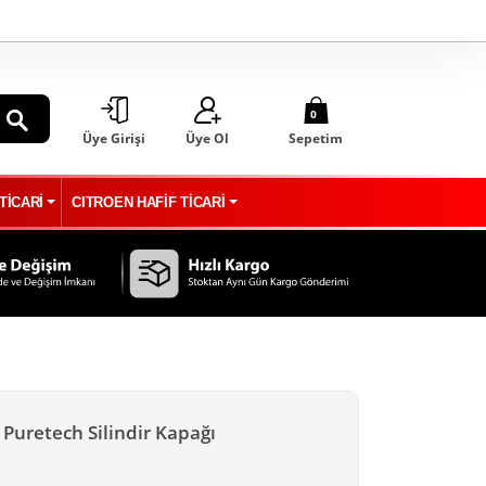
0
Üye Girişi
Üye Ol
Sepetim
ARA
TİCARİ
CITROEN HAFİF TİCARİ
 Puretech Silindir Kapağı