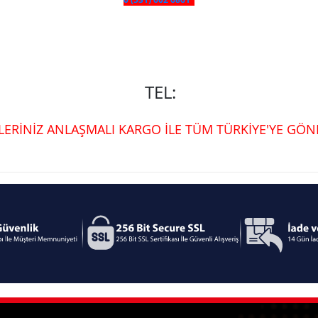
TEL:
ŞLERİNİZ ANLAŞMALI KARGO İLE TÜM TÜRKİYE'YE GÖND