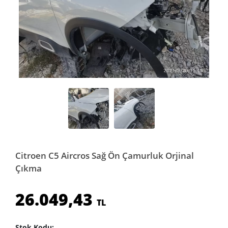
Citroen C5 Aircros Sağ Ön Çamurluk Orjinal
Çıkma
26.049,43
TL
Stok Kodu: