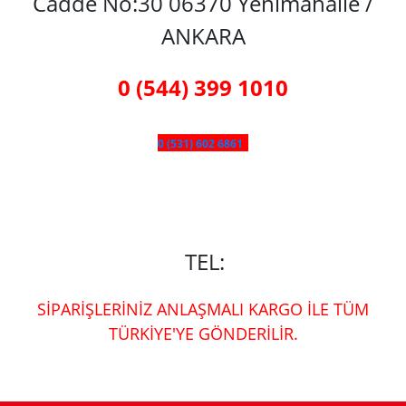
Cadde No:30 06370 Yenimahalle /
ANKARA
0 (544) 399 1010
0 (531) 602 6861
TEL:
SİPARİŞLERİNİZ ANLAŞMALI KARGO İLE TÜM
TÜRKİYE'YE GÖNDERİLİR.