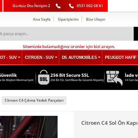
Gürbüz Oto İletişim 2
0531 602 68 61
Ana Sayfa
Siparişlerim
Bize Ulaşın
Sitemizde bulamadığınız ürünler için bizi arayın.
OT - SUV
CITROEN - SUV
DS AUTOMOBİLES
PEUGEOT HAFİF 
Citroen C4 Çıkma Yedek Parçaları
Citroen C4 Sol Ön Kapı