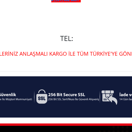
TEL:
ŞLERİNİZ ANLAŞMALI KARGO İLE TÜM TÜRKİYE'YE GÖND