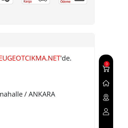
EUGEOTCIKMA.NET
'de.
0
imahalle / ANKARA