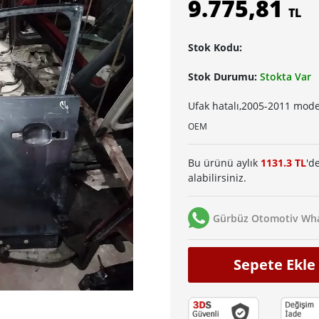
9.775,81
TL
Stok Kodu:
Stok Durumu:
Stokta Var
Ufak hatalı,2005-2011 mode
OEM
Bu ürünü aylık
1131.3 TL
'd
alabilirsiniz.
Gürbüz Otomotiv Wha
Sepete Ekle