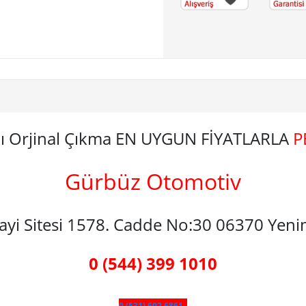
pı Orjinal Çıkma EN UYGUN FİYATLARLA
P
Gürbüz Otomotiv
nayi Sitesi 1578. Cadde No:30 06370 Yen
0 (544) 399 1010
0 (531) 602 6861