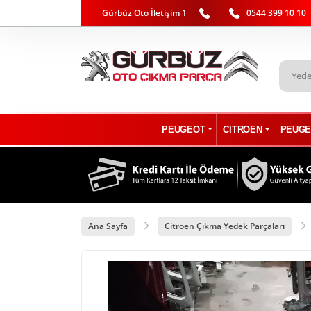
Gürbüz Oto İletişim 1
0544 399 10 10
PEUGEOT
CITROEN
PEUGE
Ana Sayfa
Citroen Çıkma Yedek Parçaları