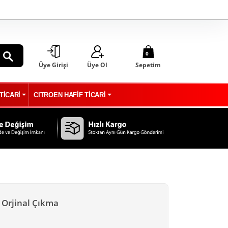
0
Üye Girişi
Üye Ol
Sepetim
ARA
TİCARİ
CITROEN HAFİF TİCARİ
 Orjinal Çıkma