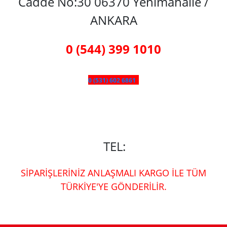
Cadde No:30 06370 Yenimahalle /
ANKARA
0 (544) 399 1010
0 (531) 602 6861
TEL:
SİPARİŞLERİNİZ ANLAŞMALI KARGO İLE TÜM
TÜRKİYE'YE GÖNDERİLİR.