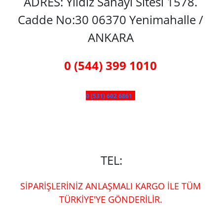
ADRES: Yıldız Sanayi Sitesi 1578.
Cadde No:30 06370 Yenimahalle /
ANKARA
0 (544) 399 1010
0 (531) 602 6861
TEL:
SİPARİŞLERİNİZ ANLAŞMALI KARGO İLE TÜM
TÜRKİYE'YE GÖNDERİLİR.