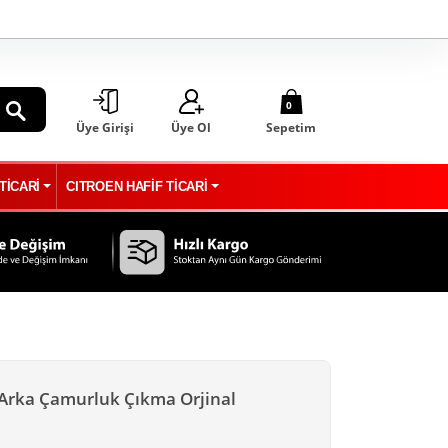
0
Üye Girişi
Üye Ol
Sepetim
ARA
TİCARİ
CITROEN HAFİF TİCARİ
l Arka Çamurluk Çıkma Orjinal