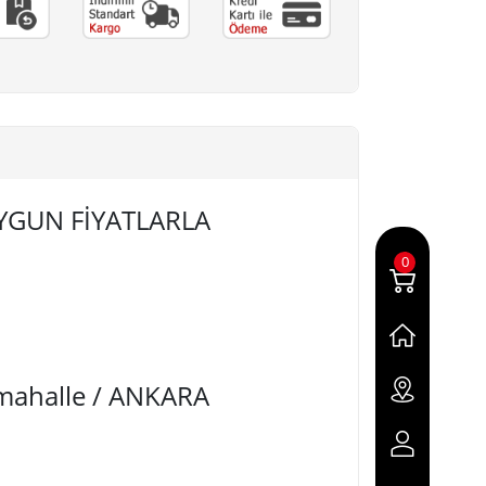
 UYGUN FİYATLARLA
0
imahalle / ANKARA