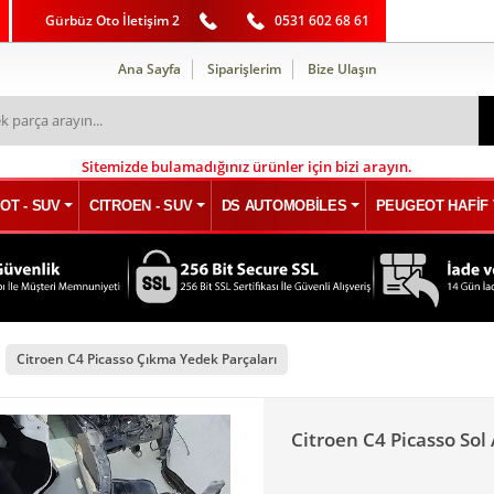
Gürbüz Oto İletişim 2
0531 602 68 61
Ana Sayfa
Siparişlerim
Bize Ulaşın
Sitemizde bulamadığınız ürünler için bizi arayın.
OT - SUV
CITROEN - SUV
DS AUTOMOBİLES
PEUGEOT HAFİF 
Citroen C4 Picasso Çıkma Yedek Parçaları
Citroen C4 Picasso So