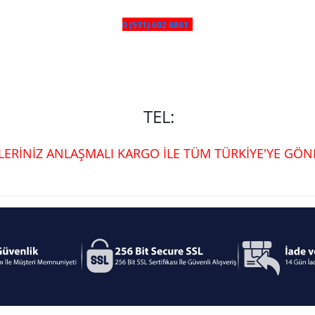
0 (531) 602 6861
TEL:
ŞLERİNİZ ANLAŞMALI KARGO İLE TÜM TÜRKİYE'YE GÖND