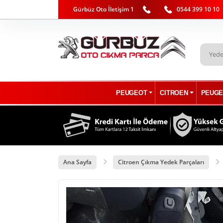
Gürbüz Oto İletişim 1
0544 399 10 10
PEUGEOT
CITROEN
PEUGE
Ana Sayfa
Citroen Çıkma Yedek Parçaları