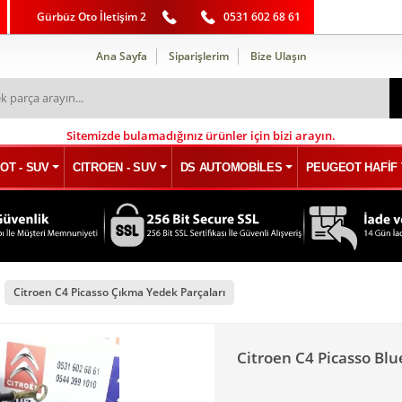
Gürbüz Oto İletişim 2
0531 602 68 61
Ana Sayfa
Siparişlerim
Bize Ulaşın
Sitemizde bulamadığınız ürünler için bizi arayın.
OT - SUV
CITROEN - SUV
DS AUTOMOBİLES
PEUGEOT HAFİF 
Citroen C4 Picasso Çıkma Yedek Parçaları
Citroen C4 Picasso B