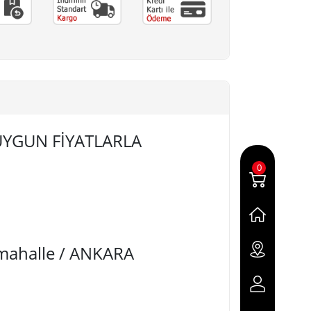
 UYGUN FİYATLARLA
0
imahalle / ANKARA