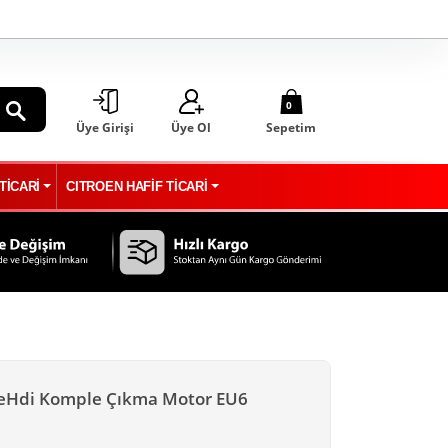
0
Üye Girişi
Üye Ol
Sepetim
ARA
TİCARİ
CITROEN HAFİF TİCARİ
lueHdi Komple Çıkma Motor EU6