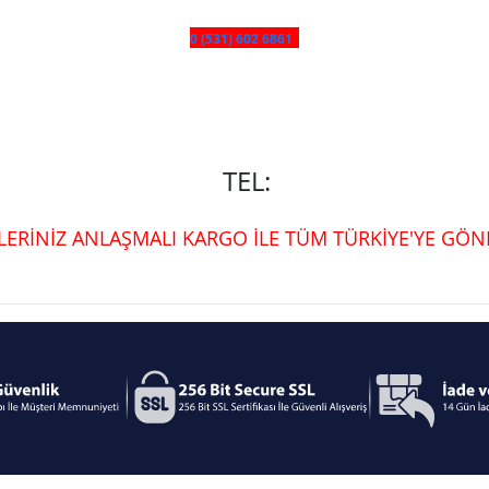
0 (531) 602 6861
TEL:
ŞLERİNİZ ANLAŞMALI KARGO İLE TÜM TÜRKİYE'YE GÖND