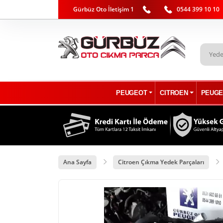
Gürbüz Oto İletişim 1
0544 399 10 10
PEUGEOT
CITROEN
PEUGE
Ana Sayfa
Citroen Çıkma Yedek Parçaları