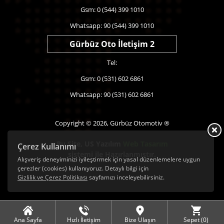
Gsm: 0 (544) 399 1010
Whatsapp: 90 (544) 399 1010
Gürbüz Oto İletişim 2
Tel:
Gsm: 0 (531) 602 6861
Whatsapp: 90 (531) 602 6861
Copyright © 2026, Gürbüz Otomotiv ®
Bu Site,
US Yazılım
Web Tasarım
Çerez Kullanımı
sistemi ile Hazırlanmıştır.
Alışveriş deneyiminizi iyileştirmek için yasal düzenlemelere uygun
çerezler (cookies) kullanıyoruz. Detaylı bilgi için
Gizlilik ve Çerez Politikası
sayfamızı inceleyebilirsiniz.
Ana Sayfa
Hızlı İletişim
Bize Ulaşın
Sepet (
0
)