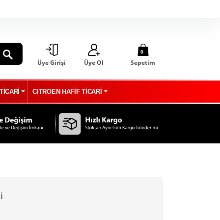
0
Üye Girişi
Üye Ol
Sepetim
ARA
TİCARİ
CITROEN HAFİF TİCARİ
i