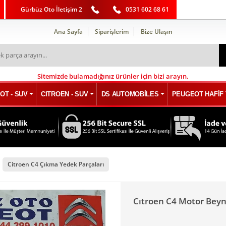
Gürbüz Oto İletişim 2
0531 602 68 61
Ana Sayfa
Siparişlerim
Bize Ulaşın
Sitemizde bulamadığınız ürünler için bizi arayın.
OT - SUV
CITROEN - SUV
DS AUTOMOBİLES
PEUGEOT HAFİF 
Citroen C4 Çıkma Yedek Parçaları
Cıtroen C4 Motor Beyn