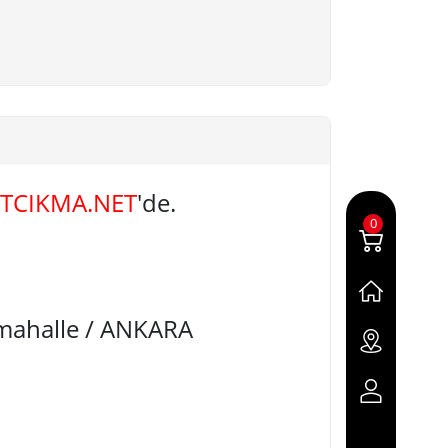
TCIKMA.NET
'de.
0
imahalle / ANKARA