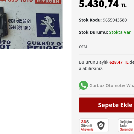
5.430,74
TL
Stok Kodu:
9655943580
Stok Durumu:
Stokta Var
OEM
Bu ürünü aylık
628.47 TL
'd
alabilirsiniz.
Gürbüz Otomotiv Wha
Sepete Ekle