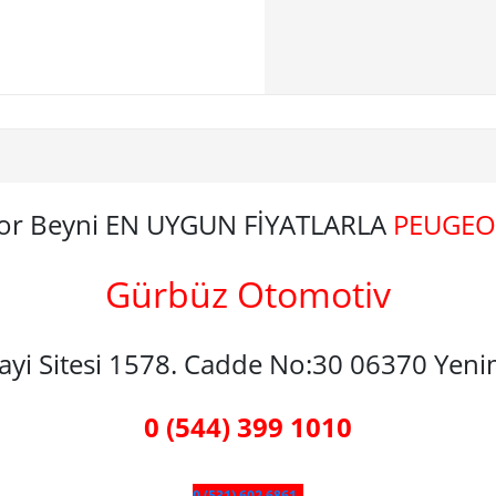
tor Beyni EN UYGUN FİYATLARLA
PEUGEO
Gürbüz Otomotiv
nayi Sitesi 1578. Cadde No:30 06370 Yen
0 (544) 399 1010
0 (531) 602 6861