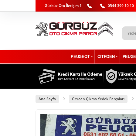
Gürbüz Oto İletişim 1
0544 399 10 10
PEUGEOT
CITROEN
PEUGE
Ana Sayfa
Citroen Çıkma Yedek Parçaları