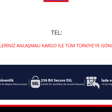
TEL:
ŞLERİNİZ ANLAŞMALI KARGO İLE TÜM TÜRKİYE'YE GÖND