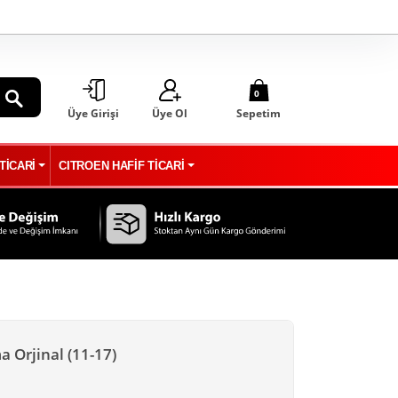
0
Üye Girişi
Üye Ol
Sepetim
ARA
TİCARİ
CITROEN HAFİF TİCARİ
 Orjinal (11-17)