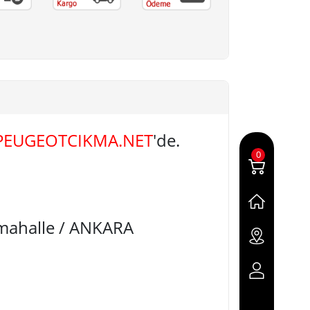
PEUGEOTCIKMA.NET
'de.
0
imahalle / ANKARA