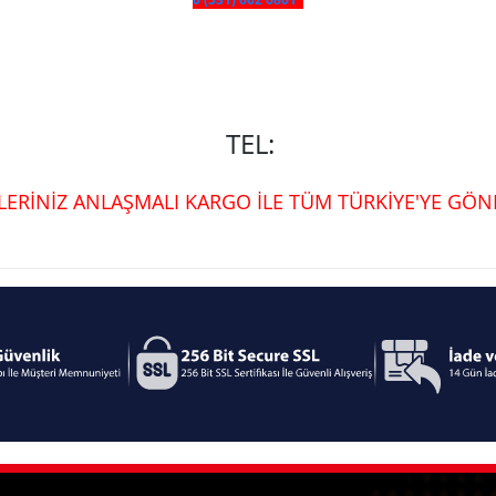
TEL:
ŞLERİNİZ ANLAŞMALI KARGO İLE TÜM TÜRKİYE'YE GÖND