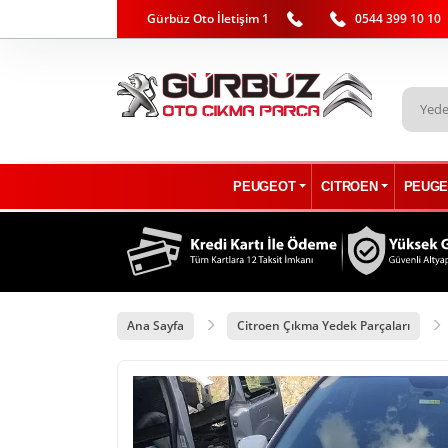
Gürbüz Oto İletişim 1
0544 399 10 10
PEUGEOT
CITROEN
PEUGE
Ana Sayfa
Citroen Çıkma Yedek Parçaları