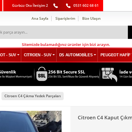
Gürbüz Oto İletişim 2
0531 602 68 61
Ana Sayfa
Siparişlerim
Bize Ulaşın
Sitemizde bulamadığınız ürünler için bizi arayın.
OT - SUV
CITROEN - SUV
DS AUTOMOBİLES
PEUGEOT HAFİF 
Citroen C4 Çıkma Yedek Parçaları
Citroen C4 Kaput Çıkma