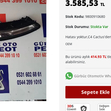
3.585,53
TL
Stok Kodu:
9800910680
Stok Durumu:
Stokta Var
Hatası yoktur,C4 Cactus'den
OEM
Bu ürünü aylık
414.93 TL
'd
alabilirsiniz.
Gürbüz Otomotiv Wha
Sepete Ekle