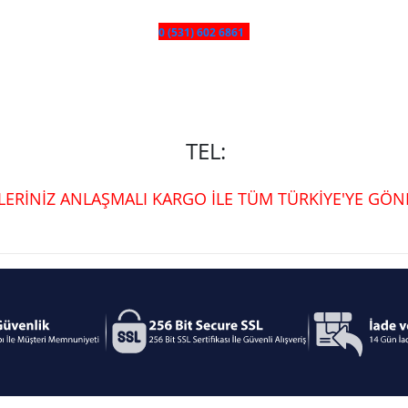
0 (531) 602 6861
TEL:
ŞLERİNİZ ANLAŞMALI KARGO İLE TÜM TÜRKİYE'YE GÖND