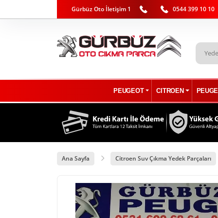
Gürbüz Oto İletişim 1
0544 399 10 10
PEUGEOT
CITROEN
PEUGE
Ana Sayfa
Citroen Suv Çıkma Yedek Parçaları