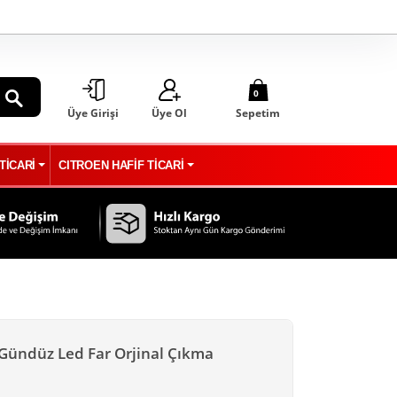
0
Üye Girişi
Üye Ol
Sepetim
ARA
TİCARİ
CITROEN HAFİF TİCARİ
 Gündüz Led Far Orjinal Çıkma