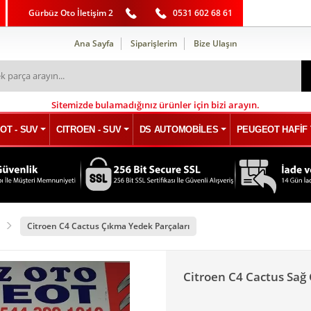
Gürbüz Oto İletişim 2
0531 602 68 61
Ana Sayfa
Siparişlerim
Bize Ulaşın
Sitemizde bulamadığınız ürünler için bizi arayın.
OT - SUV
CITROEN - SUV
DS AUTOMOBİLES
PEUGEOT HAFİF 
Citroen C4 Cactus Çıkma Yedek Parçaları
Citroen C4 Cactus Sağ