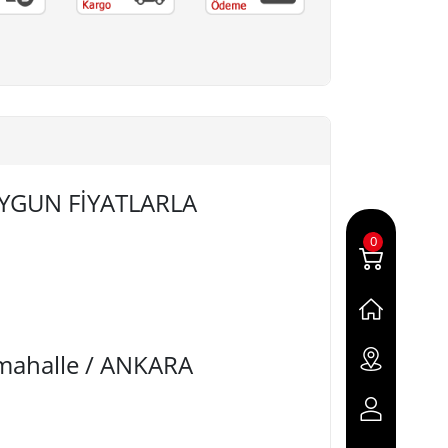
 UYGUN FİYATLARLA
0
imahalle / ANKARA