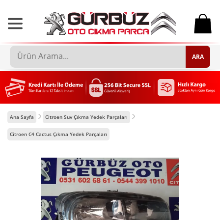
0
ARA
Ana Sayfa
Citroen Suv Çıkma Yedek Parçaları
Citroen C4 Cactus Çıkma Yedek Parçaları