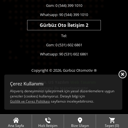
Gsm: 0 (544) 399 1010
Whatsapp: 90 (544) 399 1010
Gürbüz Oto İletişim 2
Tel:
Gsm: 0 (531) 602 6861
Whatsapp: 90 (531) 602 6861
Copyright © 2026, Gürbüz Otomotiv ®
Bu Site,
US Yazılım
Web Tasarım
Çerez Kullanımı
sistemi ile Hazırlanmıştır.
Alışveriş deneyiminizi iyileştirmek için yasal düzenlemelere uygun
çerezler (cookies) kullanıyoruz. Detaylı bilgi için
Gizlilik ve Çerez Politikası
sayfamızı inceleyebilirsiniz.
Ana Sayfa
Hızlı İletişim
Bize Ulaşın
Sepet (
0
)