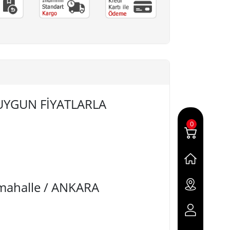
 UYGUN FİYATLARLA
0
imahalle / ANKARA