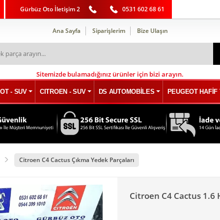
Gürbüz Oto İletişim 2
0531 602 68 61
Ana Sayfa
Siparişlerim
Bize Ulaşın
Sitemizde bulamadığınız ürünler için bizi arayın.
OT - SUV
CITROEN - SUV
DS AUTOMOBİLES
PEUGEOT HAFİF 
Citroen C4 Cactus Çıkma Yedek Parçaları
Citroen C4 Cactus 1.6