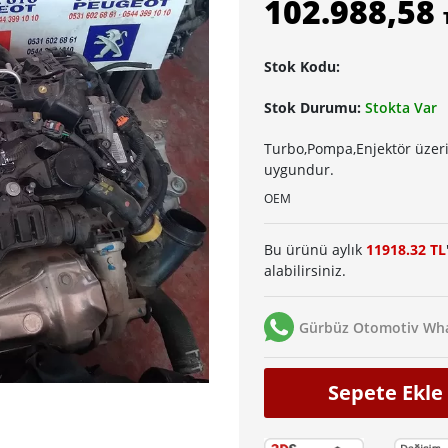
102.988,58
Stok Kodu:
Stok Durumu:
Stokta Var
Turbo,Pompa,Enjektör üzeri
uygundur.
OEM
Bu ürünü aylık
11918.32 TL
alabilirsiniz.
Gürbüz Otomotiv Wha
Sepete Ekle