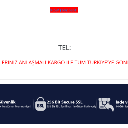
0 (531) 602 6861
TEL:
ŞLERİNİZ ANLAŞMALI KARGO İLE TÜM TÜRKİYE'YE GÖND