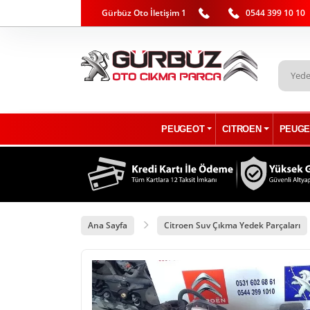
Gürbüz Oto İletişim 1
0544 399 10 10
PEUGEOT
CITROEN
PEUGE
Ana Sayfa
Citroen Suv Çıkma Yedek Parçaları