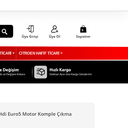
0
Üye Girişi
Üye Ol
Sepetim
ARA
TİCARİ
CITROEN HAFİF TİCARİ
 Hdi Euro5 Motor Komple Çıkma