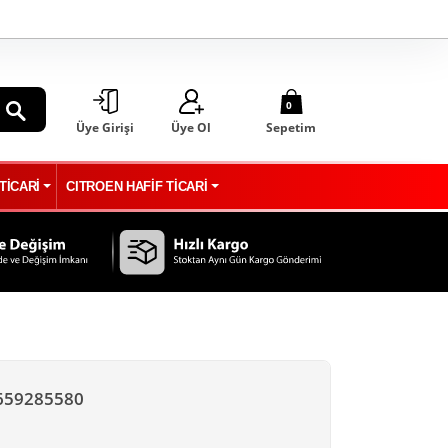
0
Üye Girişi
Üye Ol
Sepetim
ARA
TİCARİ
CITROEN HAFİF TİCARİ
9659285580