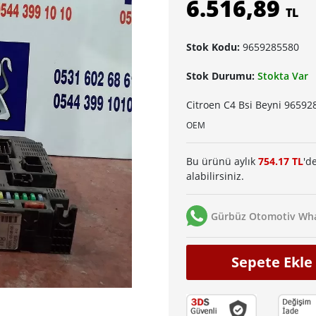
6.516,89
TL
Stok Kodu:
9659285580
Stok Durumu:
Stokta Var
Citroen C4 Bsi Beyni 96592
OEM
Bu ürünü aylık
754.17 TL
'd
alabilirsiniz.
Gürbüz Otomotiv Wha
Sepete Ekle