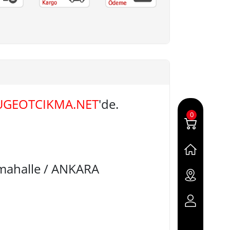
UGEOTCIKMA.NET
'de.
0
imahalle / ANKARA