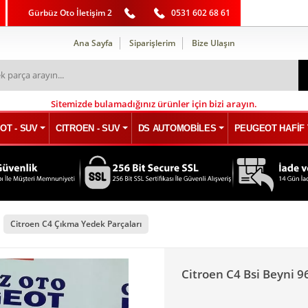
Gürbüz Oto İletişim 2
0531 602 68 61
Ana Sayfa
Siparişlerim
Bize Ulaşın
Sitemizde bulamadığınız ürünler için bizi arayın.
OT - SUV
CITROEN - SUV
DS AUTOMOBİLES
PEUGEOT HAFİF 
Citroen C4 Çıkma Yedek Parçaları
Citroen C4 Bsi Beyni 