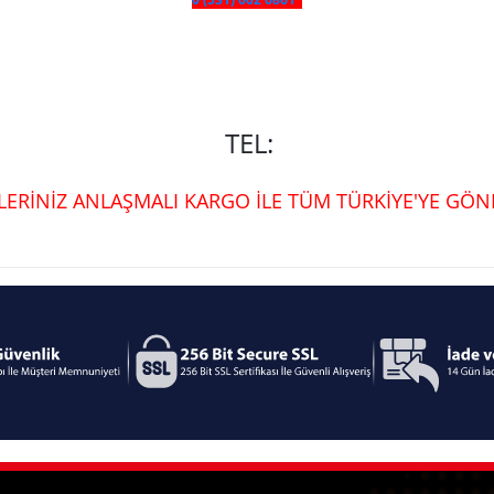
TEL:
ŞLERİNİZ ANLAŞMALI KARGO İLE TÜM TÜRKİYE'YE GÖND