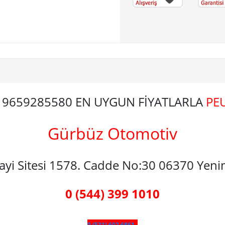
ni 9659285580 EN UYGUN FİYATLARLA
PE
Gürbüz Otomotiv
nayi Sitesi 1578. Cadde No:30 06370 Yen
0 (544) 399 1010
0 (531) 602 6861