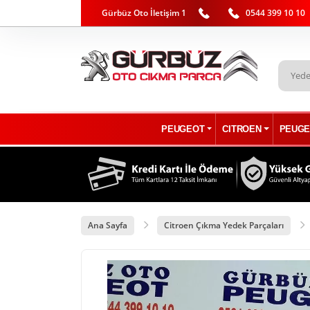
Gürbüz Oto İletişim 1
0544 399 10 10
PEUGEOT
CITROEN
PEUGE
Ana Sayfa
Citroen Çıkma Yedek Parçaları