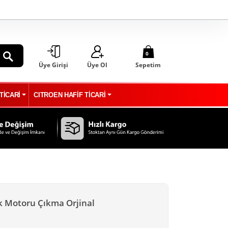
0
Üye Girişi
Üye Ol
Sepetim
ARA
TİCARİ
CITROEN HAFİF TİCARİ
ek Motoru Çıkma Orjinal