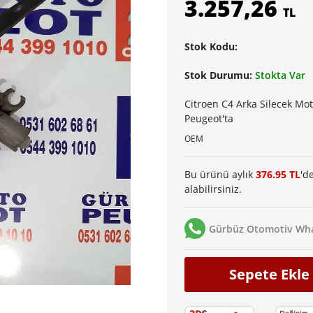
3.257,26
TL
Stok Kodu:
Stok Durumu:
Stokta Var
Citroen C4 Arka Silecek Mo
Peugeot'ta
OEM
Bu ürünü aylık
376.95 TL
'd
alabilirsiniz.
Gürbüz Otomotiv Wha
Sepete Ekle