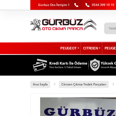
Gürbüz Oto İletişim 1
0544 399 10 10
PEUGEOT
CITROEN
PEUGE
Ana Sayfa
Citroen Çıkma Yedek Parçaları