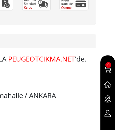
RLA
PEUGEOTCIKMA.NET
'de.
0
imahalle / ANKARA