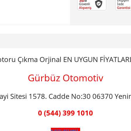
Motoru Çıkma Orjinal EN UYGUN FİYATLA
Gürbüz Otomotiv
nayi Sitesi 1578. Cadde No:30 06370 Yen
0 (544) 399 1010
0 (531) 602 6861