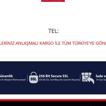
TEL:
ŞLERİNİZ ANLAŞMALI KARGO İLE TÜM TÜRKİYE'YE GÖND