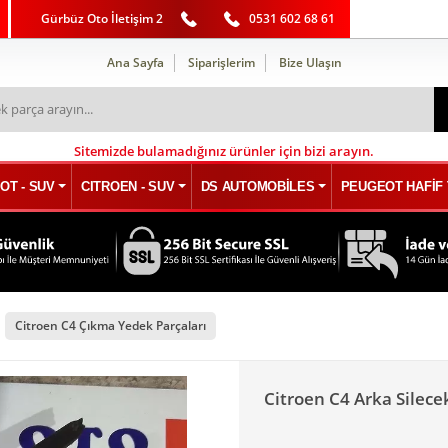
Gürbüz Oto İletişim 2
0531 602 68 61
Ana Sayfa
Siparişlerim
Bize Ulaşın
Sitemizde bulamadığınız ürünler için bizi arayın.
OT - SUV
CITROEN - SUV
DS AUTOMOBİLES
PEUGEOT HAFİF 
Citroen C4 Çıkma Yedek Parçaları
Citroen C4 Arka Silec