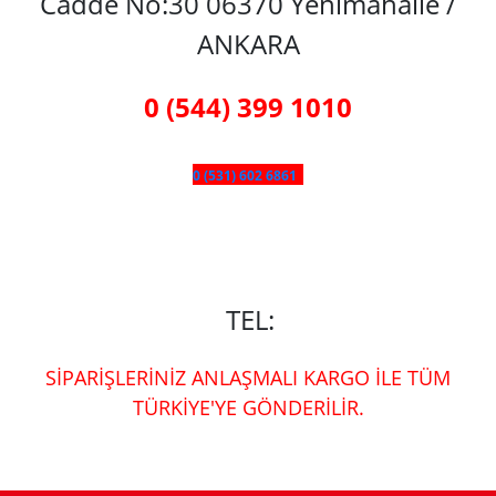
Cadde No:30 06370 Yenimahalle /
ANKARA
0 (544) 399 1010
0 (531) 602 6861
TEL:
SİPARİŞLERİNİZ ANLAŞMALI KARGO İLE TÜM
TÜRKİYE'YE GÖNDERİLİR.