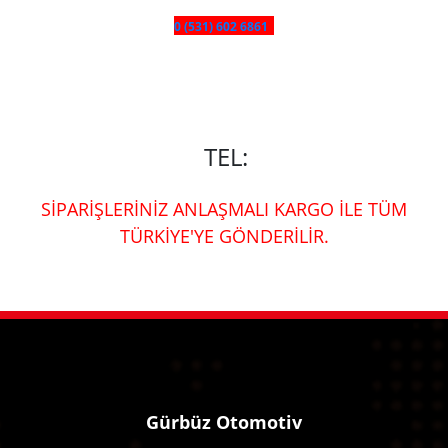
0 (531) 602 6861
TEL:
SİPARİŞLERİNİZ ANLAŞMALI KARGO İLE TÜM
TÜRKİYE'YE GÖNDERİLİR.
Gürbüz Otomotiv