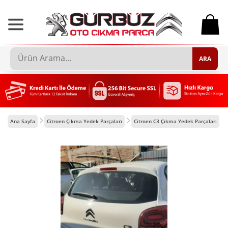
0
ARA
Ana Sayfa
Citroen Çıkma Yedek Parçaları
Citroen C3 Çıkma Yedek Parçaları