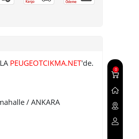
RLA
PEUGEOTCIKMA.NET
'de.
0
imahalle / ANKARA