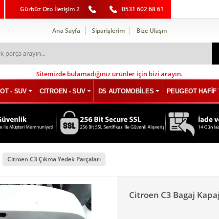
Gürbüz Oto İletişim 2
0531 602 68 61
Ana Sayfa
Siparişlerim
Bize Ulaşın
Sitemizde bulamadığınız ürünler için bizi arayın.
OT - SUV
CITROEN - SUV
DS AUTOMOBİLES
PEUGEOT HAFİF 
Citroen C3 Çıkma Yedek Parçaları
Citroen C3 Bagaj Kapağ