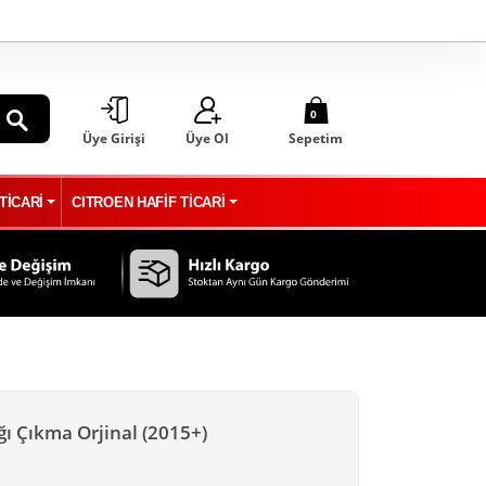
0
Üye Girişi
Üye Ol
Sepetim
ARA
TİCARİ
CITROEN HAFİF TİCARİ
ı Çıkma Orjinal (2015+)