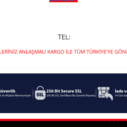
TEL:
ŞLERİNİZ ANLAŞMALI KARGO İLE TÜM TÜRKİYE'YE GÖND