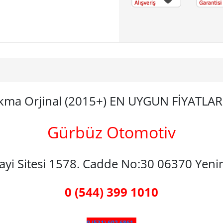
Çıkma Orjinal (2015+) EN UYGUN FİYATLA
Gürbüz Otomotiv
nayi Sitesi 1578. Cadde No:30 06370 Yen
0 (544) 399 1010
0 (531) 602 6861