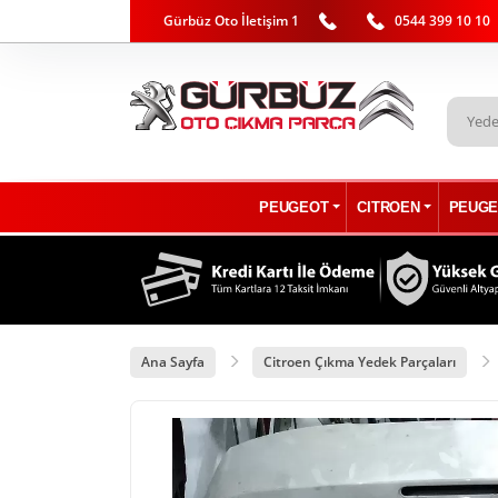
Gürbüz Oto İletişim 1
0544 399 10 10
PEUGEOT
CITROEN
PEUGE
Ana Sayfa
Citroen Çıkma Yedek Parçaları