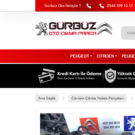
Gürbüz Oto İletişim 1
0544 399 10 10
PEUGEOT
CITROEN
PEUGE
Ana Sayfa
Citroen Çıkma Yedek Parçaları