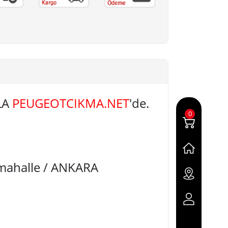
LA
PEUGEOTCIKMA.NET
'de.
0
imahalle / ANKARA