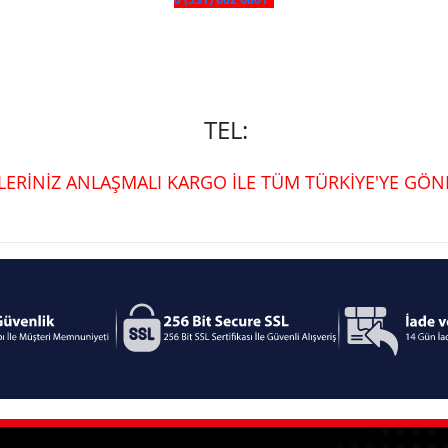
TEL:
ŞLERİNİZ ANLAŞMALI KARGO İLE TÜM TÜRKİYE'YE GÖND