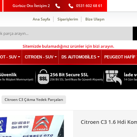
Gürbüz Oto İletişim 2
0531 602 68 61
Ana Sayfa
Siparişlerim
Bize Ulaşın
Sitemizde bulamadığınız ürünler için bizi arayın.
OT - SUV
CITROEN - SUV
DS AUTOMOBİLES
PEUGEOT HAFİF 
Citroen C3 Çıkma Yedek Parçaları
Citroen C3 1.6 Hdi K