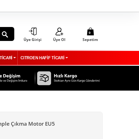
0
Üye Girişi
Üye Ol
Sepetim
ARA
TİCARİ
CITROEN HAFİF TİCARİ
omple Çıkma Motor EU5