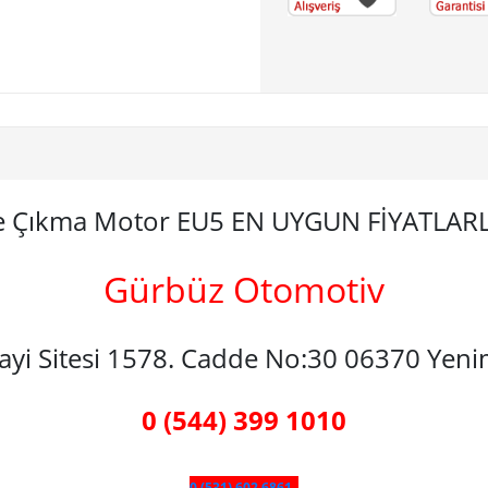
le Çıkma Motor EU5 EN UYGUN FİYATLAR
Gürbüz Otomotiv
nayi Sitesi 1578. Cadde No:30 06370 Yen
0 (544) 399 1010
0 (531) 602 6861