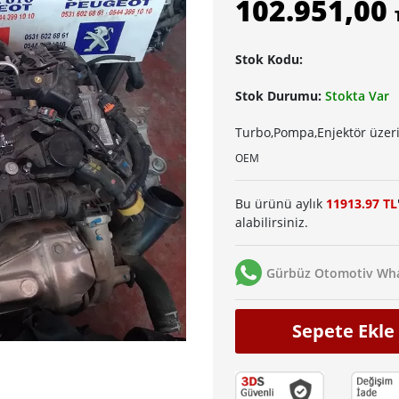
102.951,00
Stok Kodu:
Stok Durumu:
Stokta Var
Turbo,Pompa,Enjektör üzer
OEM
Bu ürünü aylık
11913.97 TL
alabilirsiniz.
Gürbüz Otomotiv Wha
Sepete Ekle