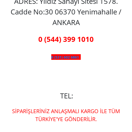
ADRES: Yıldız Sanayi Sitesi 1578.
Cadde No:30 06370 Yenimahalle /
ANKARA
0 (544) 399 1010
0 (531) 602 6861
TEL:
SİPARİŞLERİNİZ ANLAŞMALI KARGO İLE TÜM
TÜRKİYE'YE GÖNDERİLİR.