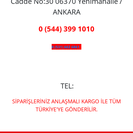
Cadde No:30 06370 Yenimahalle /
ANKARA
0 (544) 399 1010
0 (531) 602 6861
TEL:
SİPARİŞLERİNİZ ANLAŞMALI KARGO İLE TÜM
TÜRKİYE'YE GÖNDERİLİR.