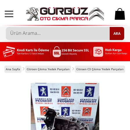
0
ARA
Ana Sayfa
Citroen Çıkma Yedek Parçaları
Citroen C3 Çıkma Yedek Parçaları