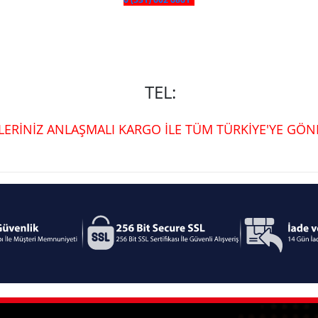
TEL:
ŞLERİNİZ ANLAŞMALI KARGO İLE TÜM TÜRKİYE'YE GÖND