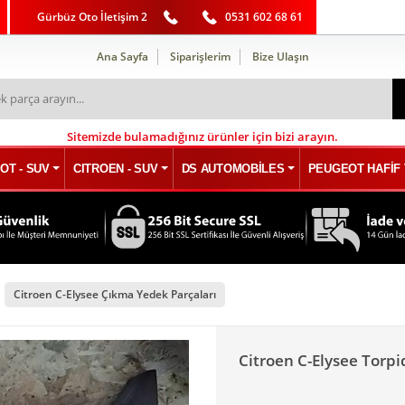
Gürbüz Oto İletişim 2
0531 602 68 61
Ana Sayfa
Siparişlerim
Bize Ulaşın
Sitemizde bulamadığınız ürünler için bizi arayın.
OT - SUV
CITROEN - SUV
DS AUTOMOBİLES
PEUGEOT HAFİF 
Citroen C-Elysee Çıkma Yedek Parçaları
Citroen C-Elysee Torp