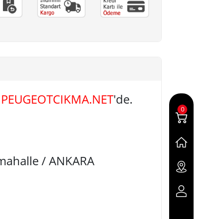
A
PEUGEOTCIKMA.NET
'de.
0
imahalle / ANKARA