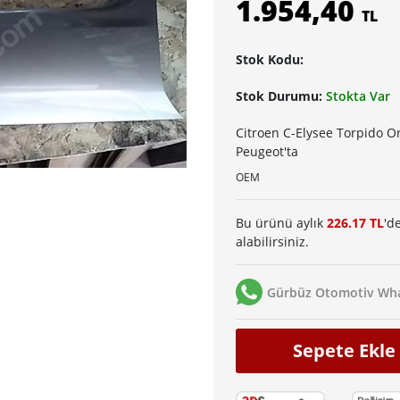
1.954,40
TL
Stok Kodu:
Stok Durumu:
Stokta Var
Citroen C-Elysee Torpido O
Peugeot'ta
OEM
Bu ürünü aylık
226.17 TL
'd
alabilirsiniz.
Gürbüz Otomotiv Wha
Sepete Ekle