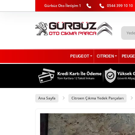
Gürbüz Oto İletişim 1
0544 399 10 10
PEUGEOT
CITROEN
PEUGE
Ana Sayfa
Citroen Çıkma Yedek Parçaları