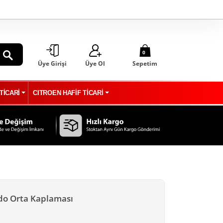
0
Üye Girişi
Üye Ol
Sepetim
ARA
TİCARİ
CITROEN HAFİF TİCARİ
ido Orta Kaplaması