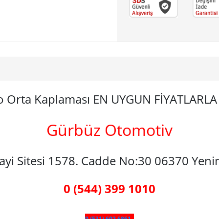
ido Orta Kaplaması EN UYGUN FİYATLARL
Gürbüz Otomotiv
nayi Sitesi 1578. Cadde No:30 06370 Yen
0 (544) 399 1010
0 (531) 602 6861