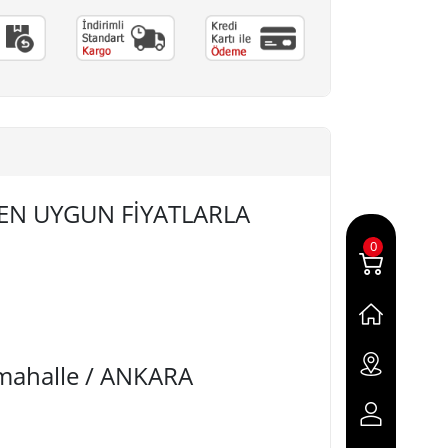
a EN UYGUN FİYATLARLA
0
imahalle / ANKARA