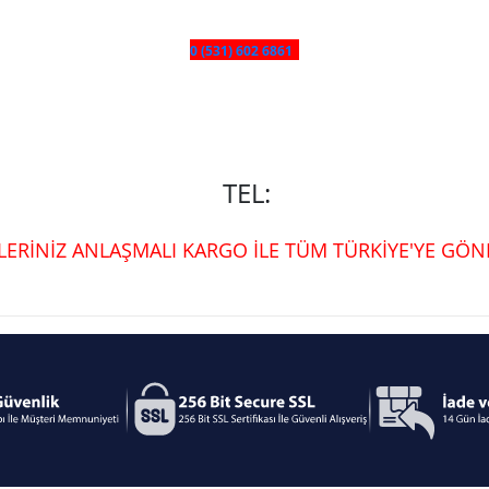
0 (531) 602 6861
TEL:
ŞLERİNİZ ANLAŞMALI KARGO İLE TÜM TÜRKİYE'YE GÖND