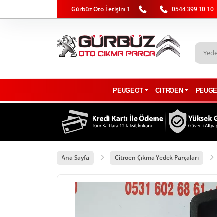
Gürbüz Oto İletişim 1
0544 399 10 10
PEUGEOT
CITROEN
PEUGE
Ana Sayfa
Citroen Çıkma Yedek Parçaları