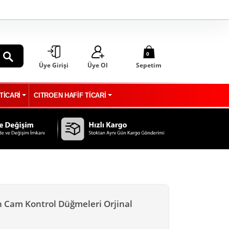
0
Üye Girişi
Üye Ol
Sepetim
ARA
TİCARİ
CITROEN HAFİF TİCARİ
n Cam Kontrol Düğmeleri Orjinal