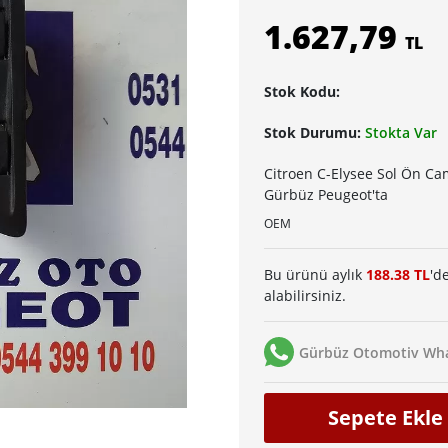
1.627,79
TL
Stok Kodu:
Stok Durumu:
Stokta Var
Citroen C-Elysee Sol Ön Ca
Gürbüz Peugeot'ta
OEM
Bu ürünü aylık
188.38 TL
'd
alabilirsiniz.
Gürbüz Otomotiv Wha
Sepete Ekle