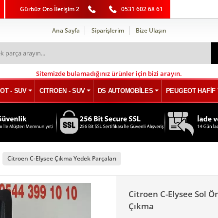
Gürbüz Oto İletişim 2
0531 602 68 61
Ana Sayfa
Siparişlerim
Bize Ulaşın
Sitemizde bulamadığınız ürünler için bizi arayın.
OT - SUV
CITROEN - SUV
DS AUTOMOBİLES
PEUGEOT HAFİF 
Citroen C-Elysee Çıkma Yedek Parçaları
Citroen C-Elysee Sol Ö
Çıkma