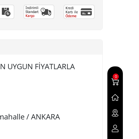
z EN UYGUN FİYATLARLA
0
imahalle / ANKARA