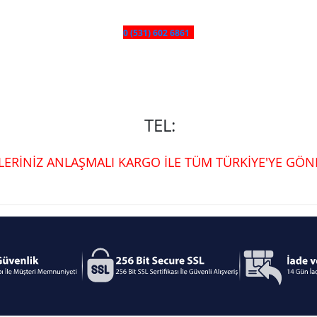
0 (531) 602 6861
TEL:
ŞLERİNİZ ANLAŞMALI KARGO İLE TÜM TÜRKİYE'YE GÖND