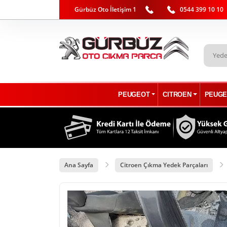
Gürbüz Oto İletişim 1
0544 399 10 10
PEUGEOT
CITROEN
PEUGE
Ana Sayfa
Citroen Çıkma Yedek Parçaları