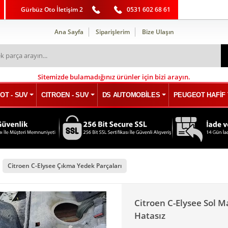
Gürbüz Oto İletişim 2
0531 602 68 61
Ana Sayfa
Siparişlerim
Bize Ulaşın
Sitemizde bulamadığınız ürünler için bizi arayın.
OT - SUV
CITROEN - SUV
DS AUTOMOBİLES
PEUGEOT HAFİF 
Citroen C-Elysee Çıkma Yedek Parçaları
Citroen C-Elysee Sol M
Hatasız