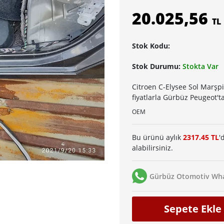
20.025,56
TL
Stok Kodu:
Stok Durumu:
Stokta Var
Citroen C-Elysee Sol Marşpi
fiyatlarla Gürbüz Peugeot't
OEM
Bu ürünü aylık
2317.45 TL
'
alabilirsiniz.
Gürbüz Otomotiv Wha
Sepete Ekle