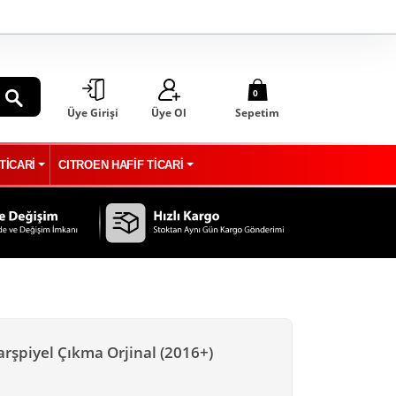
0
Üye Girişi
Üye Ol
Sepetim
ARA
TİCARİ
CITROEN HAFİF TİCARİ
arşpiyel Çıkma Orjinal (2016+)