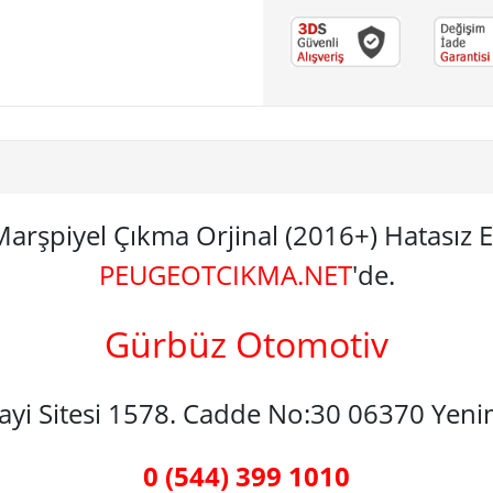
 Marşpiyel Çıkma Orjinal (2016+) Hatası
PEUGEOTCIKMA.NET
'de.
Gürbüz Otomotiv
nayi Sitesi 1578. Cadde No:30 06370 Yen
0 (544) 399 1010