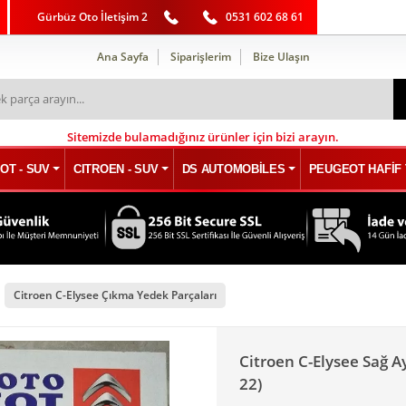
Gürbüz Oto İletişim 2
0531 602 68 61
Ana Sayfa
Siparişlerim
Bize Ulaşın
Sitemizde bulamadığınız ürünler için bizi arayın.
OT - SUV
CITROEN - SUV
DS AUTOMOBİLES
PEUGEOT HAFİF 
Citroen C-Elysee Çıkma Yedek Parçaları
Citroen C-Elysee Sağ Ayn
22)