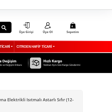
0
Üye Girişi
Üye Ol
Sepetim
ARA
TİCARİ
CITROEN HAFİF TİCARİ
a Elektrikli Isıtmalı Astarlı Sıfır (12-