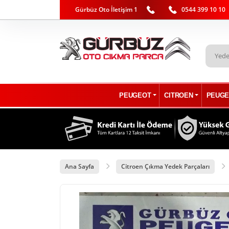
Gürbüz Oto İletişim 1
0544 399 10 10
PEUGEOT
CITROEN
PEUGE
Ana Sayfa
Citroen Çıkma Yedek Parçaları