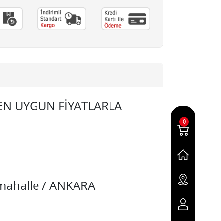
22) EN UYGUN FİYATLARLA
0
imahalle / ANKARA