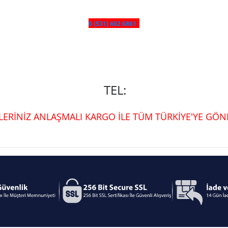
0 (531) 602 6861
TEL:
ŞLERİNİZ ANLAŞMALI KARGO İLE TÜM TÜRKİYE'YE GÖND