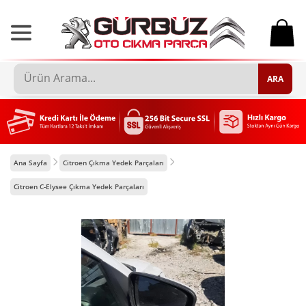
0
ARA
Ana Sayfa
Citroen Çıkma Yedek Parçaları
Citroen C-Elysee Çıkma Yedek Parçaları