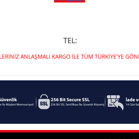
TEL:
ŞLERİNİZ ANLAŞMALI KARGO İLE TÜM TÜRKİYE'YE GÖND