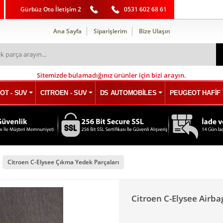
Gürbüz Oto İletişim 2
0531 602 68 61
Ana Sayfa
Siparişlerim
Bize Ulaşın
Sitemizde bulamadığınız ürünler için bizi arayın.
OT - SUV
CITROEN - SUV
DS AUTOMOBİLES
PEUGEOT HAFİF 
Citroen C-Elysee Çıkma Yedek Parçaları
Citroen C-Elysee Airb