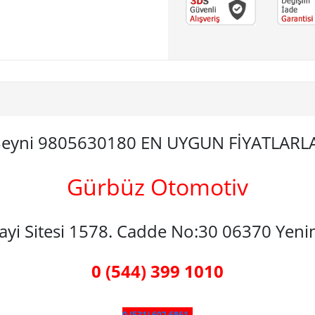
g Beyni 9805630180 EN UYGUN FİYATLARL
Gürbüz Otomotiv
nayi Sitesi 1578. Cadde No:30 06370 Yen
0 (544) 399 1010
0 (531) 602 6861