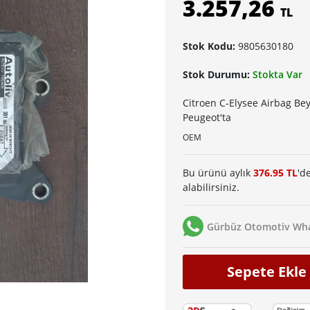
3.257,26
TL
Stok Kodu:
9805630180
Stok Durumu:
Stokta Var
Citroen C-Elysee Airbag Be
Peugeot'ta
OEM
Bu ürünü aylık
376.95 TL
'd
alabilirsiniz.
Gürbüz Otomotiv Wha
Sepete Ekle