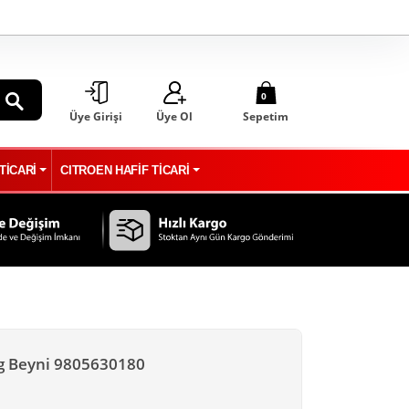
0
Üye Girişi
Üye Ol
Sepetim
ARA
TİCARİ
CITROEN HAFİF TİCARİ
ag Beyni 9805630180