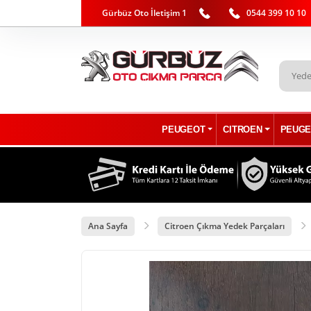
Gürbüz Oto İletişim 1
0544 399 10 10
PEUGEOT
CITROEN
PEUGE
Ana Sayfa
Citroen Çıkma Yedek Parçaları