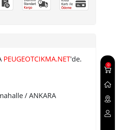
A
PEUGEOTCIKMA.NET
'de.
0
imahalle / ANKARA