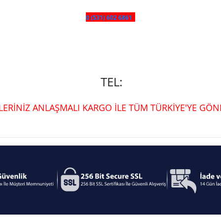
0 (531) 602 6861
TEL:
ŞLERİNİZ ANLAŞMALI KARGO İLE TÜM TÜRKİYE'YE GÖND