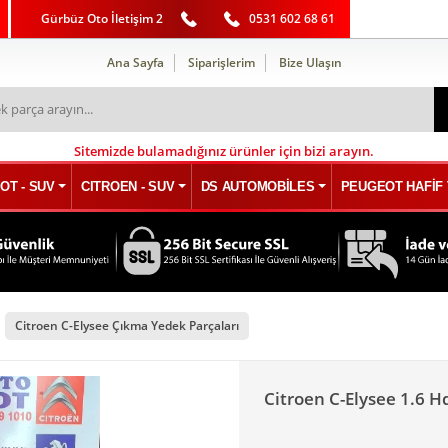
Gürbüz Oto İletişim 2
0531 602 68 61
Ana Sayfa
Siparişlerim
Bize Ulaşın
Sitemizde bulamadığınız ürünler için bizi arayın.
OT - SUV
CITROEN - SUV
DS AUTOMOBİLES
PEUGEOT HAFİF 
Citroen C-Elysee Çıkma Yedek Parçaları
Citroen C-Elysee 1.6 