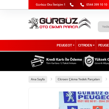
Gürbüz Oto İletişim 1
0544 399 10 10
PEUGEOT
CITROEN
PEUGE
Ana Sayfa
Citroen Çıkma Yedek Parçaları