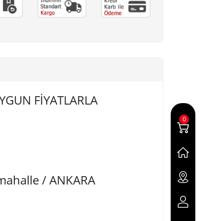
 UYGUN FİYATLARLA
0
imahalle / ANKARA