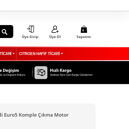
0
Üye Girişi
Üye Ol
Sepetim
ARA
TİCARİ
CITROEN HAFİF TİCARİ
Hdi Euro5 Komple Çıkma Motor