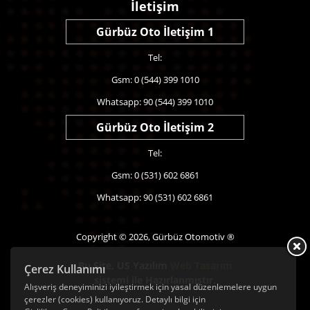
İletişim
Gürbüz Oto İletişim 1
Tel:
Gsm: 0 (544) 399 1010
Whatsapp: 90 (544) 399 1010
Gürbüz Oto İletişim 2
Tel:
Gsm: 0 (531) 602 6861
Whatsapp: 90 (531) 602 6861
Copyright © 2026, Gürbüz Otomotiv ®
Bu Site,
US Yazılım
Web Tasarım
Çerez Kullanımı
sistemi ile Hazırlanmıştır.
Alışveriş deneyiminizi iyileştirmek için yasal düzenlemelere uygun
çerezler (cookies) kullanıyoruz. Detaylı bilgi için