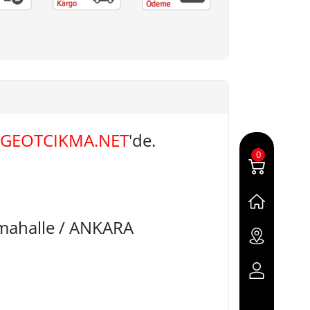
GEOTCIKMA.NET
'de.
0
imahalle / ANKARA