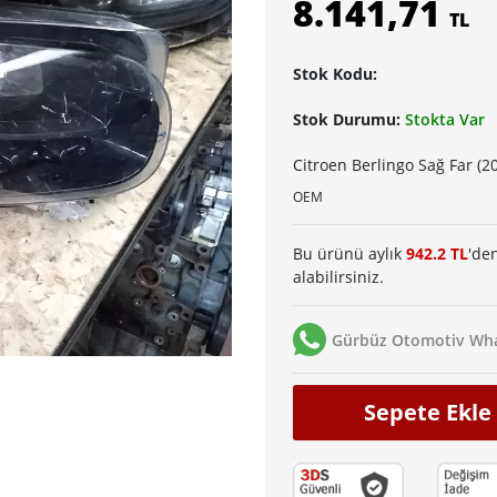
8.141,71
TL
Stok Kodu:
Stok Durumu:
Stokta Var
Citroen Berlingo Sağ Far (2
OEM
Bu ürünü aylık
942.2 TL
'den
alabilirsiniz.
Gürbüz Otomotiv Wha
Sepete Ekle