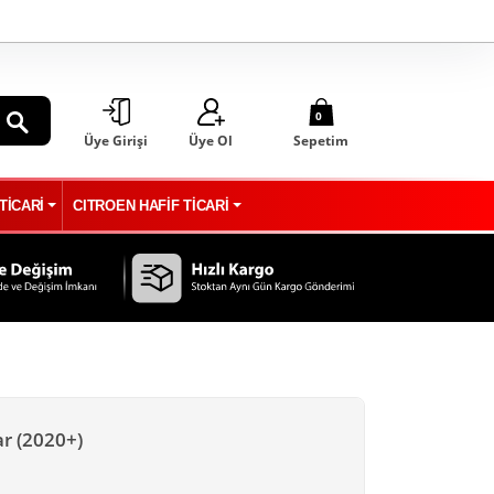
0
Üye Girişi
Üye Ol
Sepetim
ARA
TİCARİ
CITROEN HAFİF TİCARİ
ar (2020+)