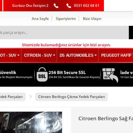
Gürbüz Oto İletişim 2
0531 602 68 61
Ana Sayfa
Siparişlerim
Bize Ulaşın
Sitemizde bulamadığınız ürünler için bizi arayın.
OT - SUV
CITROEN - SUV
DS AUTOMOBİLES
PEUGEOT HAFİF 
edek Parçaları
Citroen Berlingo Çıkma Yedek Parçaları
Citroen Berlingo Sağ F