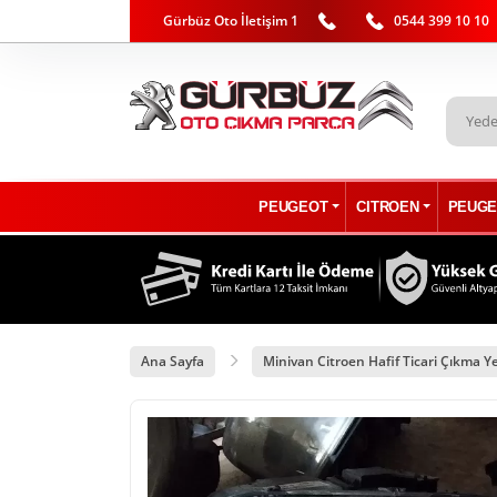
Gürbüz Oto İletişim 1
0544 399 10 10
PEUGEOT
CITROEN
PEUGE
Ana Sayfa
Minivan Citroen Hafif Ticari Çıkma Y