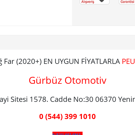
ağ Far (2020+) EN UYGUN FİYATLARLA
PEU
Gürbüz Otomotiv
nayi Sitesi 1578. Cadde No:30 06370 Yen
0 (544) 399 1010
0 (531) 602 6861