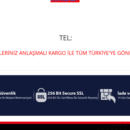
TEL:
ŞLERİNİZ ANLAŞMALI KARGO İLE TÜM TÜRKİYE'YE GÖND