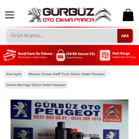
0
ARA
Ana Sayfa
Minivan Citroen Hafif Ticari Çıkma Yedek Parçaları
Citroen Berlingo Çıkma Yedek Parçaları