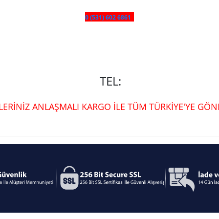
0 (531) 602 6861
TEL:
ŞLERİNİZ ANLAŞMALI KARGO İLE TÜM TÜRKİYE'YE GÖND