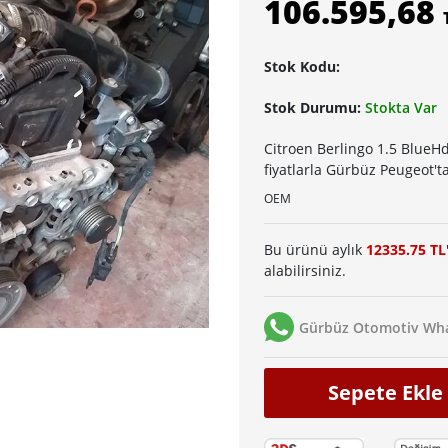
106.595,68
Stok Kodu:
Stok Durumu:
Stokta Var
Citroen Berlingo 1.5 Blue
fiyatlarla Gürbüz Peugeot't
OEM
Bu ürünü aylık
12335.75 TL
alabilirsiniz.
Gürbüz Otomotiv Wha
Sepete Ekle