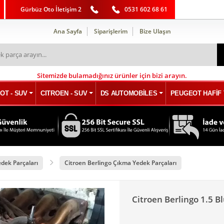
Gürbüz Oto İletişim 2
0531 602 68 61
Ana Sayfa
Siparişlerim
Bize Ulaşın
Sitemizde bulamadığınız ürünler için bizi arayın.
OT - SUV
CITROEN - SUV
DS AUTOMOBİLES
PEUGEOT HAFİF 
edek Parçaları
Citroen Berlingo Çıkma Yedek Parçaları
Citroen Berlingo 1.5 