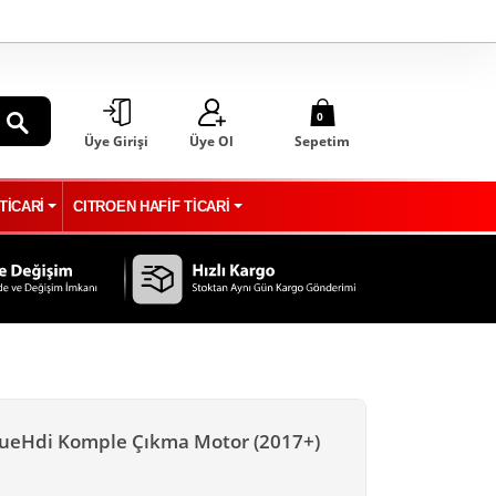
0
Üye Girişi
Üye Ol
Sepetim
ARA
TİCARİ
CITROEN HAFİF TİCARİ
BlueHdi Komple Çıkma Motor (2017+)