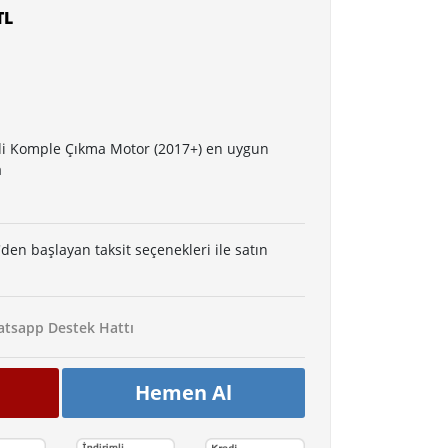
TL
Hdi Komple Çıkma Motor (2017+) en uygun
a
'den başlayan taksit seçenekleri ile satın
tsapp Destek Hattı
Hemen Al