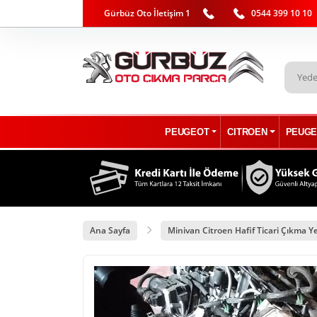
Gürbüz Oto İletişim 1
0544 399 10 10
PEUGEOT
CITROEN
PEUGE
Ana Sayfa
Minivan Citroen Hafif Ticari Çıkma Y