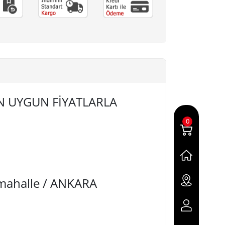
 EN UYGUN FİYATLARLA
0
imahalle / ANKARA