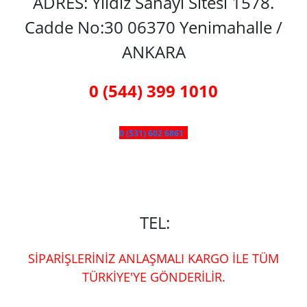
ADRES: Yıldız Sanayi Sitesi 1578.
Cadde No:30 06370 Yenimahalle /
ANKARA
0 (544) 399 1010
0 (531) 602 6861
TEL:
SİPARİŞLERİNİZ ANLAŞMALI KARGO İLE TÜM
TÜRKİYE'YE GÖNDERİLİR.