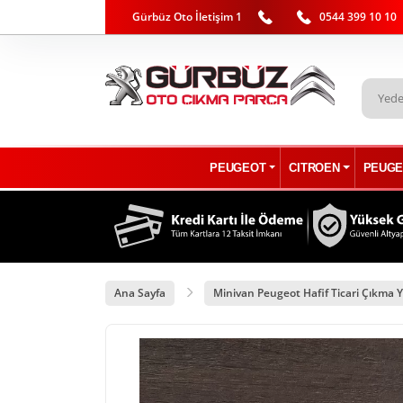
Gürbüz Oto İletişim 1
0544 399 10 10
PEUGEOT
CITROEN
PEUGE
Ana Sayfa
Minivan Peugeot Hafif Ticari Çıkma Y