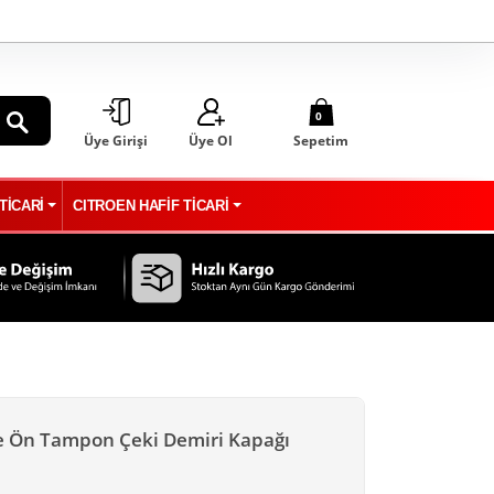
0
Üye Girişi
Üye Ol
Sepetim
ARA
TİCARİ
CITROEN HAFİF TİCARİ
e Ön Tampon Çeki Demiri Kapağı