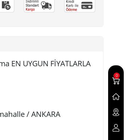
ıkma EN UYGUN FİYATLARLA
0
imahalle / ANKARA