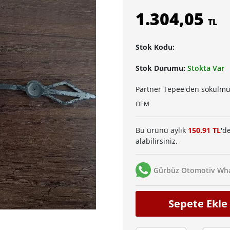
1.304,05
TL
Stok Kodu:
Stok Durumu:
Stokta Var
Partner Tepee'den sökülmüş 
OEM
Bu ürünü aylık
150.91 TL
'd
alabilirsiniz.
Gürbüz Otomotiv Wha
Sepete Ekle