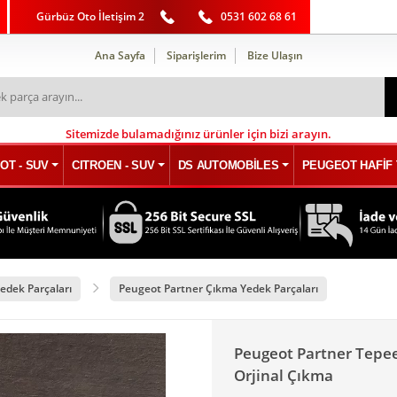
Gürbüz Oto İletişim 2
0531 602 68 61
Ana Sayfa
Siparişlerim
Bize Ulaşın
Sitemizde bulamadığınız ürünler için bizi arayın.
OT - SUV
CITROEN - SUV
DS AUTOMOBİLES
PEUGEOT HAFİF 
edek Parçaları
Peugeot Partner Çıkma Yedek Parçaları
Peugeot Partner Tepe
Orjinal Çıkma