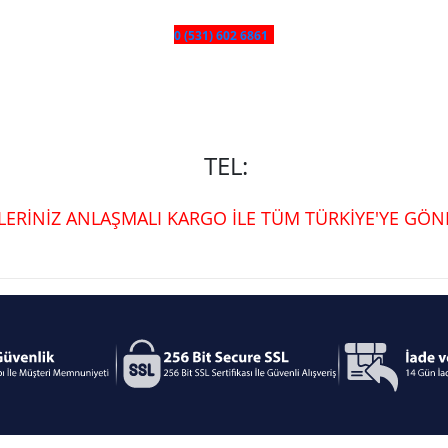
0 (531) 602 6861
TEL:
ŞLERİNİZ ANLAŞMALI KARGO İLE TÜM TÜRKİYE'YE GÖND