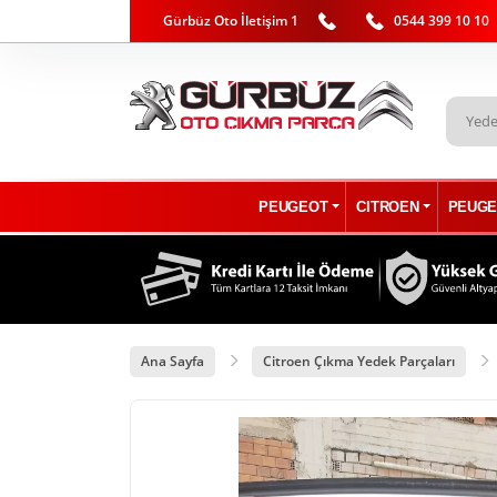
Gürbüz Oto İletişim 1
0544 399 10 10
PEUGEOT
CITROEN
PEUGE
Ana Sayfa
Citroen Çıkma Yedek Parçaları