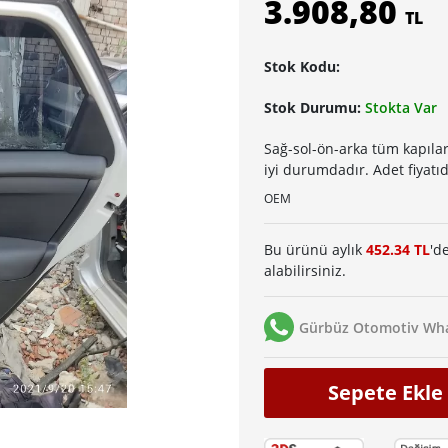
3.908,80
TL
Stok Kodu:
Stok Durumu:
Stokta Var
Sağ-sol-ön-arka tüm kapıla
iyi durumdadır. Adet fiyatıd
OEM
Bu ürünü aylık
452.34 TL
'd
alabilirsiniz.
Gürbüz Otomotiv Wha
Sepete Ekle