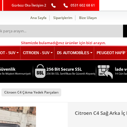
Gürbüz Oto İletişim 2
0531 602 68 61
Ana Sayfa
Siparişlerim
Bize Ulaşın
Sitemizde bulamadığınız ürünler için bizi arayın.
OT - SUV
CITROEN - SUV
DS AUTOMOBİLES
PEUGEOT HAFİF 
Citroen C4 Çıkma Yedek Parçaları
Citroen C4 Sağ Arka İç