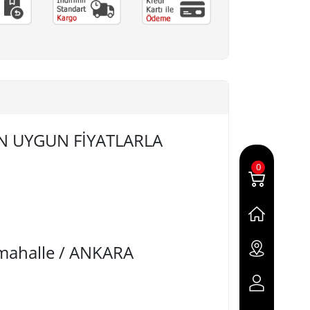
) EN UYGUN FİYATLARLA
0
imahalle / ANKARA