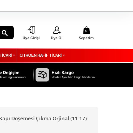
0
Üye Girişi
Üye Ol
Sepetim
ARA
TİCARİ
CITROEN HAFİF TİCARİ
 Kapı Döşemesi Çıkma Orjinal (11-17)